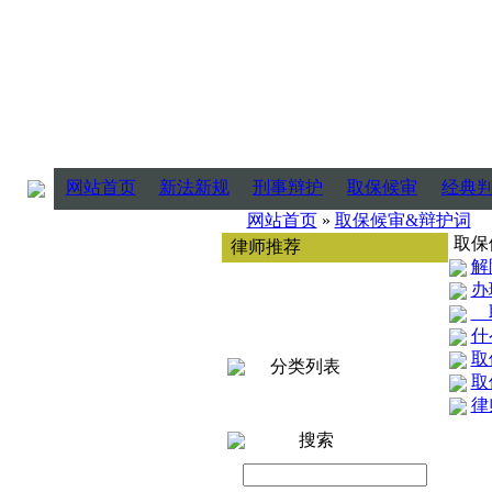
网站首页
新法新规
刑事辩护
取保候审
经典
网站首页
»
取保候审&辩护词
取保
律师推荐
解
办
取
什
取
分类列表
取
律
搜索