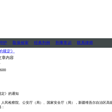
辩护
取保候审
经典判例
刑事常识
联系律师
的规定》
文章内容
》
600
规定》的通知
、人民检察院、公安厅（局）、国家安全厅（局），新疆维吾尔自治区高
局：