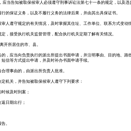
时，应当告知被取保候审人必须遵守刑事诉讼法第七十一条的规定，以及违
履行的保证义务，以及不履行义务的法律后果，并由其出具保证书。
候审人遵守规定的有关情况，及时掌握其住址、工作单位、联系方式变动
规定，接受执行机关监督管理，配合执行机关定期了解有关情况。
得离开所居住的市、县。
县的，应当向负责执行的派出所提出书面申请，并注明事由、目的地、路
、短信等方式提出申请，并及时补办书面申请手续。
当合理事由的，由派出所负责人批准。
决定机关，并告知被取保候审人遵守下列要求：
的时候及时到案；
往返日期出行；
报告。