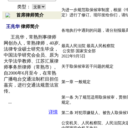
类型：
为进一步规范取保候审制度，根据《中
首席律师简介
定》进行了修订。现印发给你们，请
王兆华
律师简介
各地执行中遇到的问题，请分别报最
王兆华，常熟刑事律师
网创办人，常熟律师，40岁,
最高人民法院 最高人民检察院
法律专业硕士研究生毕业，
公安部 国家安全部
中国法学研究会会员、原为
2022年9月5日
大学法学教师、江苏汇展律
关于取保候审若干问题的规定
师事务所律师（常熟市）。
自2006年6月至今，在常熟
广播电台交通法制栏目担任
第一章 一般规定
嘉宾，进行交通法规普法宣
传。
第一条 为了规范适用取保候审，贯
...
规定。
详情
第二条 对犯罪嫌疑人、被告人取保
公安机关、人民检察院、人民法院决